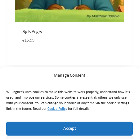
Sig is Angry
€
15.99
Manage Consent
Willingness uses cookies to make this website work properly, understand how it's
used, and improve our services. Some cookies are essential; others we only use
with your consent. You can change your choice at any time via the cookie settings
link in the footer. Read our
Cookie Policy
for full details.
Willingness Clinic
, Triq Mikielang Sapiano, Ħaż-Żebbuġ ZBG
1807, Malta ·
+356 7929 1817
·
info@willingness.com.mt
·
Accept
Mon–Fri 08:30–20:30, Sat 08:30–16:00