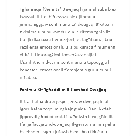
Tgħanniqa f’Jiem ta’ Dwejjaq
hija maħsuba biex
twassal lit-tfal b’ħlewwa biex jifhmu u
jimmaniġġjaw sentimenti ta’ dwejjaq. B’kitba li
tikkalma u pupu komdu, din ir-riżorsa tgħin lit-
tfal jirrikonoxxu l-emozzjonijiet tagħhom, jibnu
reżiljenza emozzjonali, u jsibu kuraġġ f’mumenti
diffiċli. Tinkoraġġixxi konverżazzjonijiet
b’saħħithom dwar is-sentimenti u tappoġġja l-
benesseri emozzjonali f’ambjent sigur u mimli
mħabba.
Fehim u Kif Tgħaddi mill-Jiem tad-Dwejjaq
It-tfal ħafna drabi jesperjenzaw dwejjaq li jaf
iġorr ħafna toqol mingħajr gwida. Dan il-ktieb
jipprovdi għodod prattiċi u ħelwin biex jgħin lit-
tfal jaffaċċjaw id-dwejjaq. Il-ġenituri u min jieħu
ħsiebhom jistgħu jużawh biex jibnu fiduċja u