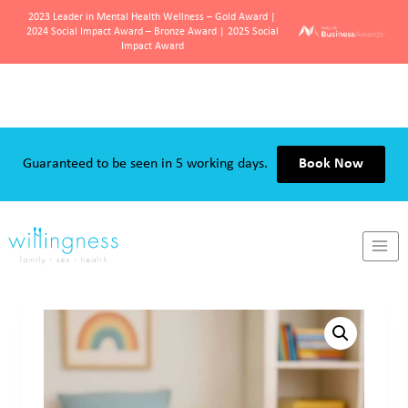
2023 Leader in Mental Health Wellness – Gold Award |
2024 Social Impact Award – Bronze Award | 2025 Social
Impact Award
Skip
to
content
Guaranteed to be seen in 5 working days.
Book Now
Home
/
Shop
/
books
/
Tgħanniqa f’Jiem ta’ Dwejjaq