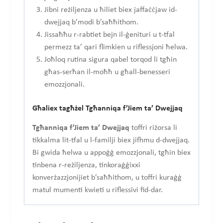
Jibni reżiljenza u ħiliet biex jaffaċċjaw id-
dwejjaq b’modi b’saħħithom.
Jissaħħu r-rabtiet bejn il-ġenituri u t-tfal
permezz ta’ qari flimkien u riflessjoni ħelwa.
Joħloq rutina sigura qabel torqod li tgħin
għas-serħan il-moħħ u għall-benesseri
emozzjonali.
Għaliex tagħżel Tgħanniqa f’Jiem ta’ Dwejjaq
Tgħanniqa f’Jiem ta’ Dwejjaq
toffri riżorsa li
tikkalma lit-tfal u l-familji biex jifhmu d-dwejjaq.
Bi gwida ħelwa u appoġġ emozzjonali, tgħin biex
tinbena r-reżiljenza, tinkoraġġixxi
konverżazzjonijiet b’saħħithom, u toffri kuraġġ
matul mumenti kwieti u riflessivi fid-dar.