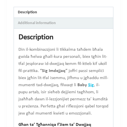
Description
Additional information
Description
Din il-kombinazzjoni li tikkalma taħdem bħala
gwida ħelwa għall-kura personali, biex tgħin lit-
tfal jesploraw id-dwejjaq kemm fil-ktieb kif ukoll
fil-prattika.
“Sig Imdejjaq”
joffri passi sempliċi
biex jgħin lit-tfal isemmu, jifhmu u jgħaddu mill-
mumenti tad-dwejjaq, filwaqt li
Baby
Sig
, il-
pupu artab, isir sieħeb dejjiemi tagħhom, li
jsaħħaħ dawn il-lezzjonijiet permezz ta’ kumdità
u preżenza. Perfetta għal riflessjoni qabel torqod
jew għal mumenti kwieti u emozzjonali.
Għan ta’ Tgħanniqa f’Jiem ta’ Dwejjaq