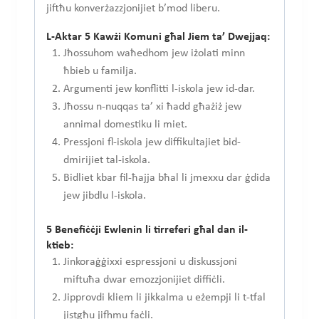
jiftħu konverżazzjonijiet b’mod liberu.
L-Aktar 5 Kawżi Komuni għal Jiem ta’ Dwejjaq:
Jħossuhom waħedhom jew iżolati minn
ħbieb u familja.
Argumenti jew konflitti l-iskola jew id-dar.
Jħossu n-nuqqas ta’ xi ħadd għażiż jew
annimal domestiku li miet.
Pressjoni fl-iskola jew diffikultajiet bid-
dmirijiet tal-iskola.
Bidliet kbar fil-ħajja bħal li jmexxu dar ġdida
jew jibdlu l-iskola.
5 Benefiċċji Ewlenin li tirreferi għal dan il-
ktieb:
Jinkoraġġixxi espressjoni u diskussjoni
miftuħa dwar emozzjonijiet diffiċli.
Jipprovdi kliem li jikkalma u eżempji li t-tfal
jistgħu jifhmu faċli.